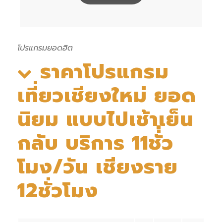
โปรแกรมยอดฮิต
ราคาโปรแกรม
เที่ยวเชียงใหม่ ยอด
นิยม แบบไปเช้าเย็น
กลับ บริการ 11ชั่่ว
โมง/วัน เชียงราย
12ชั่วโมง