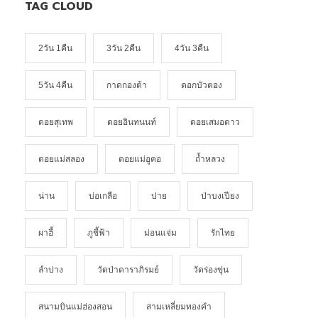
TAG CLOUD
2วัน 1คืน
3วัน 2คืน
4วัน 3คืน
5วัน 4คืน
กาดกองต้า
ดอกบัวตอง
ดอยสุเทพ
ดอยอินทนนท์
ดอยเสมอดาว
ดอยแม่สลอง
ดอยแม่อูคอ
ถ้ำหลวง
น่าน
บ่อเกลือ
ปาย
ป่าบงเปียง
ผาฮี้
ภูชี้ฟ้า
ม่อนแจ่ม
รักไทย
ลำปาง
วัดป่าดาราภิรมย์
วัดร่องขุ่น
สนามบินแม่ฮ่องสอน
สามเหลี่ยมทองคำ