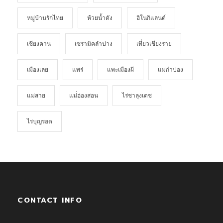
หมู่บ้านรักไทย
ห้วยน้ำดัง
ฮิโนกิแลนด์
เชียงคาน
เซรามิคลำปาง
เที่ยวเชียงราย
เมืองเลย
แพร่
แพะเมืองผี
แม่กำปอง
แม่สาย
แม่่ฮ่องสอน
ไร่ชาลุงเดช
ไร่บุญรอด
CONTACT INFO