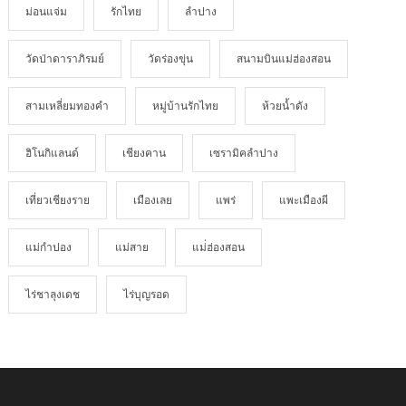
ม่อนแจ่ม
รักไทย
ลำปาง
วัดป่าดาราภิรมย์
วัดร่องขุ่น
สนามบินแม่ฮ่องสอน
สามเหลี่ยมทองคำ
หมู่บ้านรักไทย
ห้วยน้ำดัง
ฮิโนกิแลนด์
เชียงคาน
เซรามิคลำปาง
เที่ยวเชียงราย
เมืองเลย
แพร่
แพะเมืองผี
แม่กำปอง
แม่สาย
แม่่ฮ่องสอน
ไร่ชาลุงเดช
ไร่บุญรอด