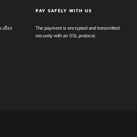
PAY SAFELY WITH US
อ.เมือง
The payment is encrypted and transmitted
securely with an SSL protocol.