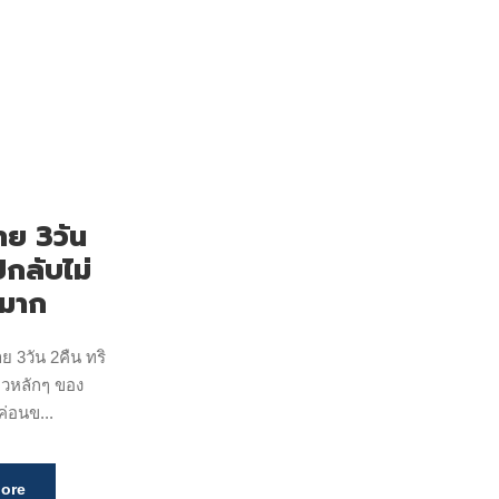
าย 3วัน
ปกลับไม่
ยมาก
าย 3วัน 2คืน ทริ
ี่ยวหลักๆ ของ
ค่อนข...
ore