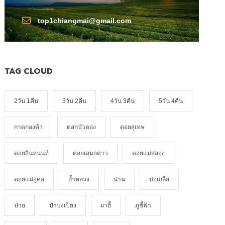
top1chiangmai@gmail.com
TAG CLOUD
2วัน 1คืน
3วัน 2คืน
4วัน 3คืน
5วัน 4คืน
กาดกองต้า
ดอกบัวตอง
ดอยสุเทพ
ดอยอินทนนท์
ดอยเสมอดาว
ดอยแม่สลอง
ดอยแม่อูคอ
ถ้ำหลวง
น่าน
บ่อเกลือ
ปาย
ป่าบงเปียง
ผาฮี้
ภูชี้ฟ้า