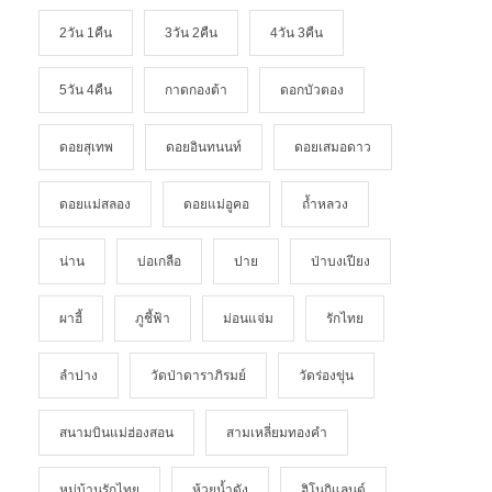
2วัน 1คืน
3วัน 2คืน
4วัน 3คืน
5วัน 4คืน
กาดกองต้า
ดอกบัวตอง
ดอยสุเทพ
ดอยอินทนนท์
ดอยเสมอดาว
ดอยแม่สลอง
ดอยแม่อูคอ
ถ้ำหลวง
น่าน
บ่อเกลือ
ปาย
ป่าบงเปียง
ผาฮี้
ภูชี้ฟ้า
ม่อนแจ่ม
รักไทย
ลำปาง
วัดป่าดาราภิรมย์
วัดร่องขุ่น
สนามบินแม่ฮ่องสอน
สามเหลี่ยมทองคำ
หมู่บ้านรักไทย
ห้วยน้ำดัง
ฮิโนกิแลนด์