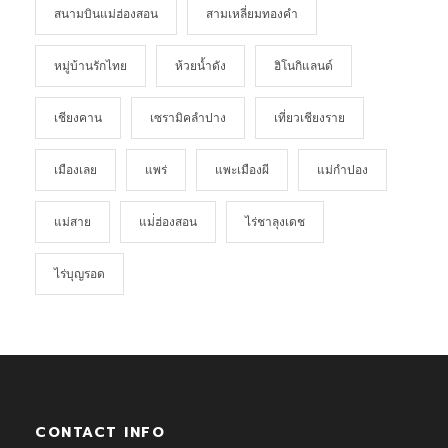
สนามบินแม่ฮ่องสอน
สามเหลี่ยมทองคำ
หมู่บ้านรักไทย
ห้วยน้ำดัง
ฮิโนกิแลนด์
เชียงคาน
เซรามิคลำปาง
เที่ยวเชียงราย
เมืองเลย
แพร่
แพะเมืองผี
แม่กำปอง
แม่สาย
แม่่ฮ่องสอน
ไร่ชาลุงเดช
ไร่บุญรอด
CONTACT INFO