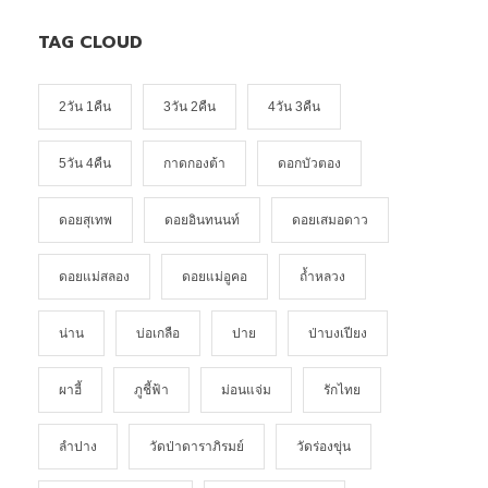
TAG CLOUD
2วัน 1คืน
3วัน 2คืน
4วัน 3คืน
5วัน 4คืน
กาดกองต้า
ดอกบัวตอง
ดอยสุเทพ
ดอยอินทนนท์
ดอยเสมอดาว
ดอยแม่สลอง
ดอยแม่อูคอ
ถ้ำหลวง
น่าน
บ่อเกลือ
ปาย
ป่าบงเปียง
ผาฮี้
ภูชี้ฟ้า
ม่อนแจ่ม
รักไทย
ลำปาง
วัดป่าดาราภิรมย์
วัดร่องขุ่น