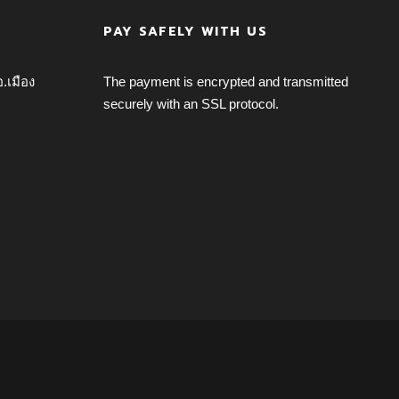
PAY SAFELY WITH US
อ.เมือง
The payment is encrypted and transmitted
securely with an SSL protocol.