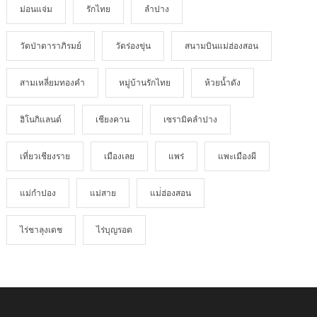
ม่อนแจ่ม
รักไทย
ลำปาง
วัดป่าดาราภิรมย์
วัดร่องขุ่น
สนามบินแม่ฮ่องสอน
สามเหลี่ยมทองคำ
หมู่บ้านรักไทย
ห้วยน้ำดัง
ฮิโนกิแลนด์
เชียงคาน
เซรามิคลำปาง
เที่ยวเชียงราย
เมืองเลย
แพร่
แพะเมืองผี
แม่กำปอง
แม่สาย
แม่่ฮ่องสอน
ไร่ชาลุงเดช
ไร่บุญรอด