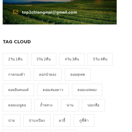
top1chiangmai@gmail.com
TAG CLOUD
2วัน 1คืน
3วัน 2คืน
4วัน 3คืน
5วัน 4คืน
กาดกองต้า
ดอกบัวตอง
ดอยสุเทพ
ดอยอินทนนท์
ดอยเสมอดาว
ดอยแม่สลอง
ดอยแม่อูคอ
ถ้ำหลวง
น่าน
บ่อเกลือ
ปาย
ป่าบงเปียง
ผาฮี้
ภูชี้ฟ้า