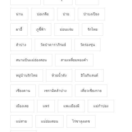
น่าน
บ่อเกลือ
ปาย
ป่าบงเปียง
ผาฮี้
ภูชี้ฟ้า
ม่อนแจ่ม
รักไทย
ลำปาง
วัดป่าดาราภิรมย์
วัดร่องขุ่น
สนามบินแม่ฮ่องสอน
สามเหลี่ยมทองคำ
หมู่บ้านรักไทย
ห้วยน้ำดัง
ฮิโนกิแลนด์
เชียงคาน
เซรามิคลำปาง
เที่ยวเชียงราย
เมืองเลย
แพร่
แพะเมืองผี
แม่กำปอง
แม่สาย
แม่่ฮ่องสอน
ไร่ชาลุงเดช