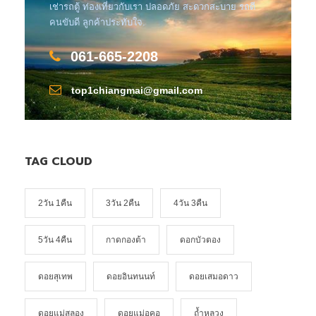
เช่ารถตู้ ท่องเที่ยวกับเรา ปลอดภัย สะดวกสะบาย รถดี
คนขับดี ลูกค้าประทับใจ.
061-665-2208
top1chiangmai@gmail.com
TAG CLOUD
2วัน 1คืน
3วัน 2คืน
4วัน 3คืน
5วัน 4คืน
กาดกองต้า
ดอกบัวตอง
ดอยสุเทพ
ดอยอินทนนท์
ดอยเสมอดาว
ดอยแม่สลอง
ดอยแม่อูคอ
ถ้ำหลวง